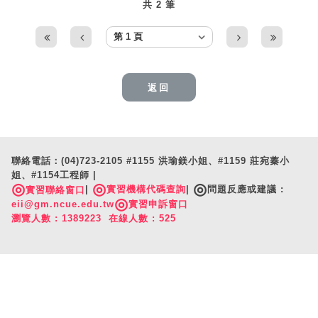
共 2 筆
返回
聯絡電話：(04)723-2105 #1155 洪瑜鎂小姐、#1159 莊宛蓁小
姐、#1154工程師 |
◎
◎
◎
|
實習機構代碼查詢
|
問題反應或建議 :
實習聯絡窗口
◎
eii@gm.ncue.edu.tw
實習申訴窗口
瀏覽人數 : 1389223 在線人數 : 525