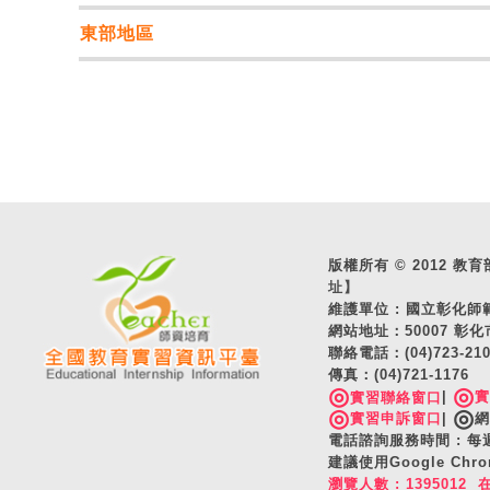
東部地區
版權所有 © 2012 教育部 A
址】
維護單位 : 國立彰化
網站地址：50007 彰化
聯絡電話：(04)723-2
傳真：(04)721-1176
◎
◎
|
實習聯絡窗口
◎
◎
實習申訴窗口
|
網
電話諮詢服務時間 : 每週一
建議使用Google C
瀏覽人數 : 1395012 