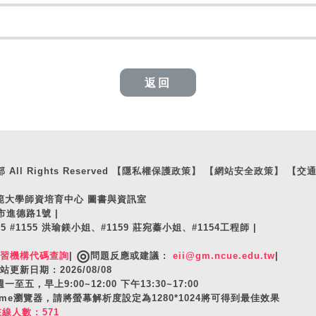
返回
ll Rights Reserved
【隱私權保護政策】
【網站安全政策】
【交
師範大學師資培育中心 圖書與資訊室
市進德路1號 |
105 #1155 洪瑜鎂小姐、#1159 莊宛蓁小姐、#1154工程師 |
◎
實習機構代碼查詢
|
問題反應或建議 :
eii@gm.ncue.edu.tw
|
站更新日期 : 2026/08/08
至五，早上9:00~12:00 下午13:30~17:00
hrome瀏覽器，請將螢幕解析度設定為1280*1024將可得到最佳效果
在線人數 : 571